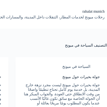
لتجاوز
لى
لمحتوى
rahalat munich
رحلات ميونخ لخدمات المطار، التنقلات داخل المدينة، والمسارات الخا
التصنيف
السياحة في ميونخ
السياحة في ميونخ
جولة بحيرات حول ميونخ
ج
جولة بحيرات حول ميونخ ليست مجرد نزهة خارج
ج
المدينة، بل خدمة يوم كامل تحتاج تنظيمًا واضحًا
م
من وقت الانطلاق حتى العودة. والجواب المبكر هنا
م
أن الجولة الخاصة مع سائق تكون غالبًا الأنسب
و
عندما يكون المطلوب يومًا مريحًا بعائلة أو
م