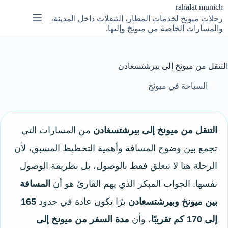
لتجاوز
rahalat munich
لى
رحلات ميونخ لخدمات المطار، التنقلات داخل المدينة،
لمحتوى
والمسارات الخاصة من ميونخ وإليها.
التنقل من ميونخ إلى بيرشتسغادن
السياحة في ميونخ
التنقل من ميونخ إلى بيرشتسغادن
من المسارات التي
تجمع بين وضوح المسافة وأهمية التخطيط المسبق، لأن
الرحلة هنا لا تتعلق فقط بالوصول، بل بطريقة الوصول
نفسها. الجواب المبكر الذي يهم القارئ هو أن
المسافة
بين ميونخ وبيرشتسغادن
برًا تكون عادة في حدود
165
إلى 170 كم تقريبًا
، وأن
مدة السفر من ميونخ إلى