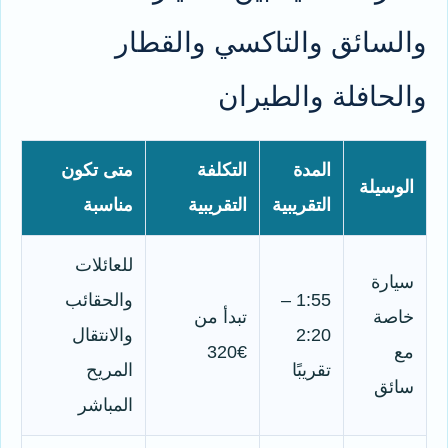
والسائق والتاكسي والقطار
والحافلة والطيران
المدة
التكلفة
متى تكون
الوسيلة
التقريبية
التقريبية
مناسبة
للعائلات
سيارة
1:55 –
والحقائب
خاصة
تبدأ من
2:20
والانتقال
مع
€320
تقريبًا
المريح
سائق
المباشر