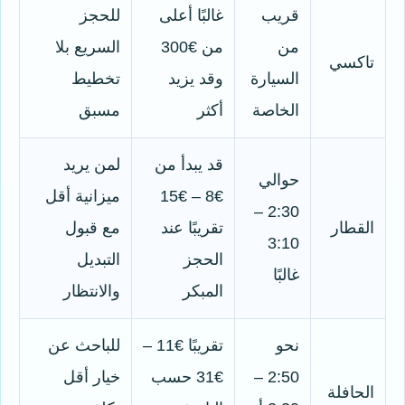
قريب
غالبًا أعلى
للحجز
من
من €300
السريع بلا
تاكسي
السيارة
وقد يزيد
تخطيط
الخاصة
أكثر
مسبق
قد يبدأ من
لمن يريد
حوالي
€8 – €15
ميزانية أقل
2:30 –
القطار
تقريبًا عند
مع قبول
3:10
الحجز
التبديل
غالبًا
المبكر
والانتظار
نحو
تقريبًا €11 –
للباحث عن
2:50 –
€31 حسب
خيار أقل
الحافلة