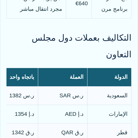
€640
برنامج مرن
مجرد انتقال مباشر
التكاليف بعملات دول مجلس
التعاون
الدولة
العملة
باتجاه واحد
السعودية
ر.س SAR
ر.س 1382
الإمارات
د.إ AED
د.إ 1354
قطر
ر.ق QAR
ر.ق 1342