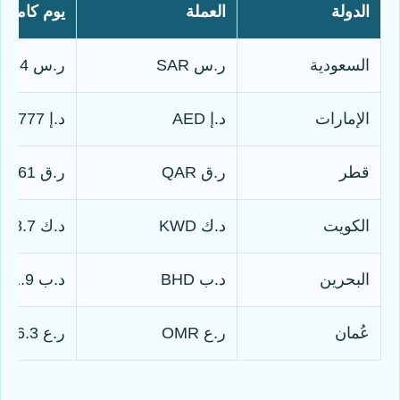
الدولة
العملة
يوم كامل
السعودية
ر.س SAR
ر.س 1814
الإمارات
د.إ AED
د.إ 1777
قطر
ر.ق QAR
ر.ق 1761
الكويت
د.ك KWD
د.ك 148.7
البحرين
د.ب BHD
د.ب 181.9
عُمان
ر.ع OMR
ر.ع 186.3