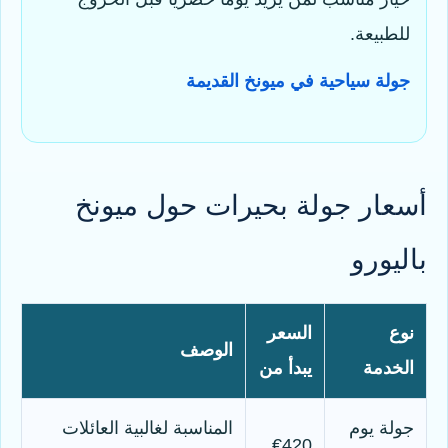
للطبيعة.
جولة سياحية في ميونخ القديمة
أسعار جولة بحيرات حول ميونخ
باليورو
نوع
السعر
الوصف
الخدمة
يبدأ من
جولة يوم
المناسبة لغالبية العائلات
€420