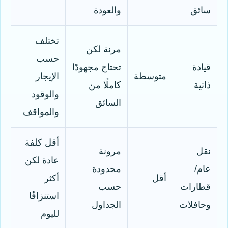
سائق
والعودة
تختلف
مرنة لكن
حسب
قيادة
تحتاج مجهودًا
متوسطة
الإيجار
ذاتية
كاملًا من
والوقود
السائق
والمواقف
أقل كلفة
نقل
مرونة
عادة لكن
عام/
محدودة
أقل
أكثر
قطارات
حسب
استنزافًا
وحافلات
الجداول
لليوم