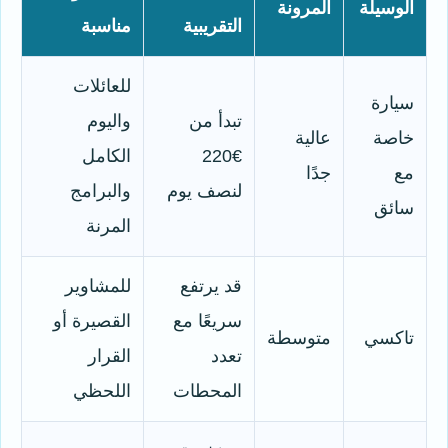
الوسيلة
المرونة
التقريبية
مناسبة
للعائلات
سيارة
تبدأ من
واليوم
خاصة
عالية
€220
الكامل
مع
جدًا
لنصف يوم
والبرامج
سائق
المرنة
قد يرتفع
للمشاوير
سريعًا مع
القصيرة أو
تاكسي
متوسطة
تعدد
القرار
المحطات
اللحظي