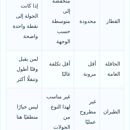
منخفضة
إذا كانت
إلى
الجولة إلى
القطار
محدودة
متوسطة
نقطة واحدة
حسب
واضحة
الوجهة
لمن يقبل
الحافلة
أقل
أقل تكلفة
وقتًا أطول
العامة
مرونة
غالبًا
وتنقلًا أكثر
غير مناسب
غير
لهذا النوع
ليس خيارًا
الطيران
مطروح
من
منطقيًا هنا
عمليًا
الجولات