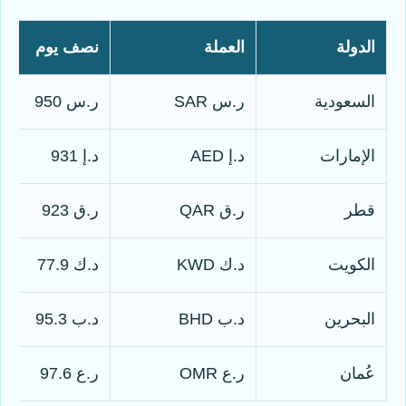
الدولة
العملة
نصف يوم
السعودية
ر.س SAR
ر.س 950
الإمارات
د.إ AED
د.إ 931
قطر
ر.ق QAR
ر.ق 923
الكويت
د.ك KWD
د.ك 77.9
البحرين
د.ب BHD
د.ب 95.3
عُمان
ر.ع OMR
ر.ع 97.6