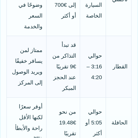
السيارة
إلى €700
وضوحًا في
الخاصة
أو أكثر
السعر
والخدمة
قد تبدأ
ممتاز لمن
حوالي
التذاكر من
يسافر خفيفًا
القطار
3:16 –
€9 تقريبًا
ويريد الوصول
4:20
عند الحجز
إلى المركز
المبكر
أوفر سعرًا
حوالي
من نحو
لكنها الأقل
الحافلة
5:05 أو
€19.48
راحة والأبطأ
أكثر
تقريبًا