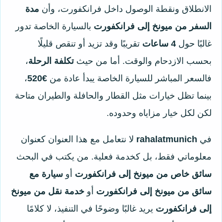
الانطلاق ونقطة الوصول داخل فرانكفورت، وأن
مدة
السفر من ميونخ إلى فرانكفورت
بالسيارة الخاصة تدور
غالبًا حول
4 ساعات
تقريبًا وقد تزيد أو تنقص قليلًا
بحسب الازدحام والوقت. أما من حيث
تكلفة الرحلة
،
فالسعر المباشر للسيارة الخاصة يبدأ عادة من
€520
،
بينما تظل خيارات مثل القطار والحافلة والطيران متاحة
لكن لكل خيار مزاياه وحدوده.
في
rahalatmunich
لا نتعامل مع هذا العنوان كعنوان
معلوماتي فقط، بل كخدمة فعلية. من يكتب في البحث
سائق خاص من ميونخ إلى فرانكفورت
أو
سيارة مع
سائق من ميونخ إلى فرانكفورت
أو
خدمة نقل من ميونخ
إلى فرانكفورت
يريد غالبًا وضوحًا في التنفيذ، لا كلامًا