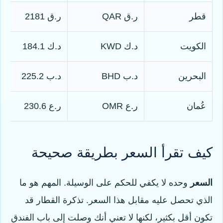
قطر
ر.ق QAR
ر.ق 2181
الكويت
د.ك KWD
د.ك 184.1
البحرين
د.ب BHD
د.ب 225.2
عُمان
ر.ع OMR
ر.ع 230.6
كيف تقرأ السعر بطريقة صحيحة
السعر
وحده لا يكفي للحكم على الوسيلة. المهم هو ما
الذي تحصل عليه مقابل هذا السعر. تذكرة القطار قد
تكون أقل بكثير، لكنها لا تعني أنك وصلت إلى باب الفندق