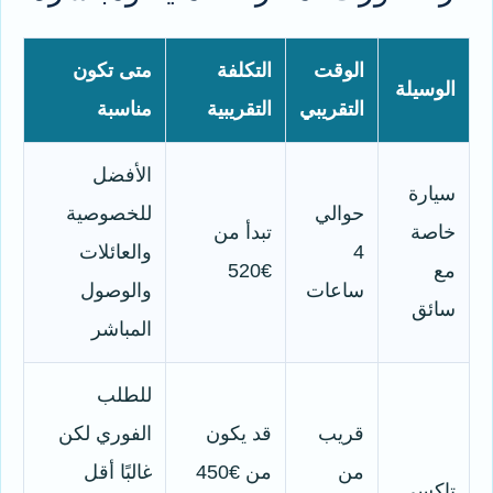
الوقت
التكلفة
متى تكون
الوسيلة
التقريبي
التقريبية
مناسبة
الأفضل
سيارة
حوالي
للخصوصية
خاصة
تبدأ من
4
والعائلات
مع
€520
ساعات
والوصول
سائق
المباشر
للطلب
قريب
قد يكون
الفوري لكن
من
من €450
غالبًا أقل
تاكسي