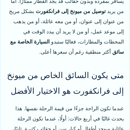
يسافر بمفرده وبدون حقائب قد يجد القطار ممتازًا. أما
من يريد
توصيل من ميونخ إلى فرانكفورت
بشكل مريح
من عنوان إلى عنوان، أو من معه عائلة، أو من يذهب
إلى موعد عمل، أو من لا يريد أن يبدد الوقت في
المحطات والمطارات، فغالبًا ستبدو
السيارة الخاصة مع
سائق
أكثر منطقية رغم أن سعرها أعلى.
متى يكون السائق الخاص من ميونخ
إلى فرانكفورت هو الاختيار الأفضل
عندما تكون الراحة جزءًا من قيمة الرحلة نفسها. هذا
يحدث غالبًا في أربع حالات: أولًا، عندما تكون الرحلة
عائلية ويوجد أطفال أو كبار سن أو حقائب كثيرة. ثانيًا،