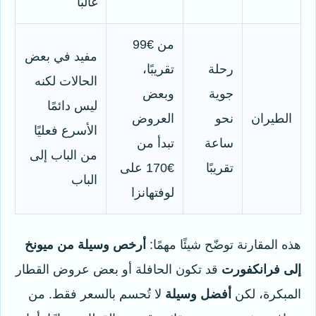
غالبًا
من €99
مفيد في بعض
رحلة
تقريبًا،
الحالات لكنه
جوية
وبعض
ليس دائمًا
الطيران
نحو
العروض
الأسرع فعليًا
ساعة
تبدأ من
من الباب إلى
تقريبًا
€170 على
الباب
لوفتهانزا
هذه المقارنة توضّح شيئًا مهمًا:
أرخص وسيلة من ميونخ
إلى فرانكفورت
قد تكون الحافلة أو بعض عروض القطار
المبكرة، لكن
أفضل وسيلة
لا تُحسم بالسعر فقط. من