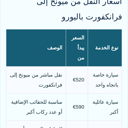
أسعار النقل من ميونخ إلى
فرانكفورت باليورو
السعر
نوع الخدمة
يبدأ
الوصف
من
سيارة خاصة
نقل مباشر من ميونخ إلى
€520
باتجاه واحد
فرانكفورت
سيارة عائلية
مناسبة للحقائب الإضافية
€590
أكبر
أو عدد ركاب أكبر