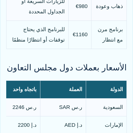
للزيارات السريعة أو
ذهاب وعودة
€980
الجداول المحددة
برنامج مرن
للبرنامج الذي يحتاج
€1160
مع انتظار
توقفات أو انتظارًا منظمًا
الأسعار بعملات دول مجلس التعاون
الدولة
العملة
باتجاه واحد
السعودية
ر.س SAR
ر.س 2246
الإمارات
د.إ AED
د.إ 2200