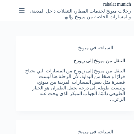
لتجاوز
rahalat munich
لى
رحلات ميونخ لخدمات المطار، التنقلات داخل المدينة،
لمحتوى
والمسارات الخاصة من ميونخ وإليها.
السياحة في ميونخ
التنقل من ميونخ إلى زيورخ
التنقل من ميونخ إلى زيورخ من المسارات التي تحتاج
قرارًا واضحًا من البداية، لأن الرحلة هنا ليست
قصيرة مثل بعض المسارات القريبة من ميونخ،
وليست طويلة إلى درجة تجعل الطيران هو الخيار
الطبيعي دائمًا. الجواب المبكر الذي يبحث عنه
الزائر…
السياحة في ميونخ